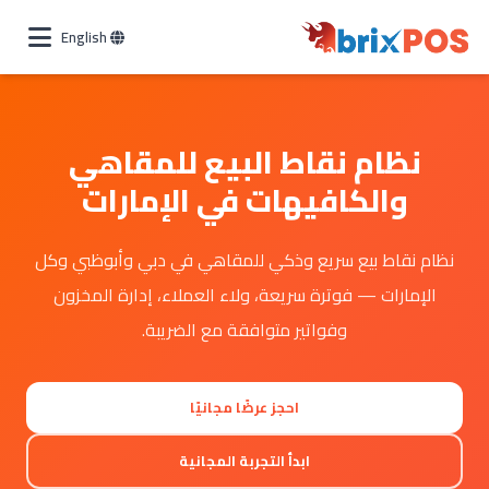
English
نظام نقاط البيع للمقاهي
والكافيهات في الإمارات
نظام نقاط بيع سريع وذكي للمقاهي في دبي وأبوظبي وكل
الإمارات — فوترة سريعة، ولاء العملاء، إدارة المخزون
وفواتير متوافقة مع الضريبة.
احجز عرضًا مجانيًا
ابدأ التجربة المجانية