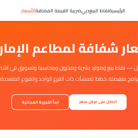
الرئيسية
نقاط البيع
دبي
ضريبة القيمة المضافة
الأسعار
ار شفافة لمطاعم الإمار
Bri المتكامل — نقاط بيع وموارد بشرية ومخزون ومحاسبة وتسويق في اشت
رامج منفصلة. خطط للمنشآت ذات الفرع الواحد والفروع المتعددة.
احصل على عرض سعر
ابدأ التجربة المجانية