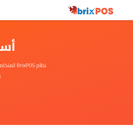
أسع
نظام xPOS
ب